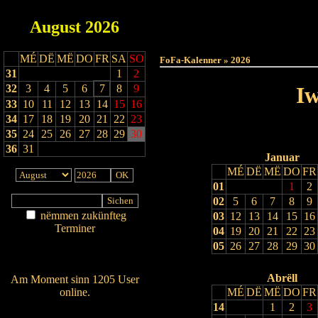
August
2026
Haut
MÉ
DË
MË
DO
FR
SA
SO
FoFa-Kalenner » 2026
31
1
2
32
3
4
5
6
7
8
9
Iw
33
10
11
12
13
14
15
16
34
17
18
19
20
21
22
23
35
24
25
26
27
28
29
30
36
31
Januar
MÉ
DË
MË
DO
FR
01
1
2
02
5
6
7
8
9
nëmmen zukünfteg
03
12
13
14
15
16
Terminer
04
19
20
21
22
23
Am Détail sichen
05
26
27
28
29
30
Nei agedroen
Abrëll
Am Moment sinn 1205 User
online.
MÉ
DË
MË
DO
FR
14
1
2
3
Wien ass online?