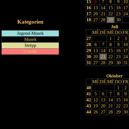
15
6
7
8
9
10
RSS-Feed
16
13
14
15
16
17
iCalendar-Feed
17
20
21
22
23
24
18
27
28
29
30
Kategorien
Juli
MÉ
DË
MË
DO
FR
Jugend-Musek
27
1
2
3
Musek
28
6
7
8
9
10
Strëpp
29
13
14
15
16
17
Comité
30
20
21
22
23
24
31
27
28
29
30
31
Oktober
MÉ
DË
MË
DO
FR
40
1
2
41
5
6
7
8
9
42
12
13
14
15
16
43
19
20
21
22
23
44
26
27
28
29
30