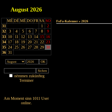
August
2026
MÉ
DË
MË
DO
FR
SA
SO
FoFa-Kalenner » 2026
31
1
2
32
3
4
5
6
7
8
9
33
10
11
12
13
14
15
16
34
17
18
19
20
21
22
23
35
24
25
26
27
28
29
30
36
31
nëmmen zukünfteg
Terminer
Am Détail sichen
Nei agedroen
Am Moment sinn 1011 User
online.
Wien ass online?