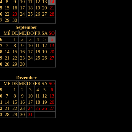
4
8
9
10
11
12
13
14
5
15
16
17
18
19
20
21
6
22
23
24
25
26
27
28
7
29
30
September
MÉ
DË
MË
DO
FR
SA
SO
6
1
2
3
4
5
6
7
7
8
9
10
11
12
13
8
14
15
16
17
18
19
20
9
21
22
23
24
25
26
27
0
28
29
30
Dezember
MÉ
DË
MË
DO
FR
SA
SO
9
1
2
3
4
5
6
0
7
8
9
10
11
12
13
1
14
15
16
17
18
19
20
2
21
22
23
24
25
26
27
3
28
29
30
31