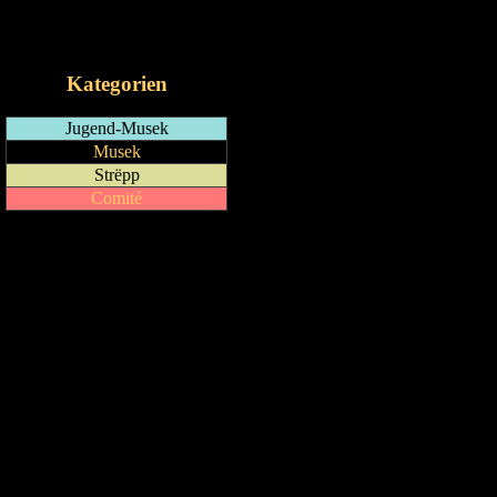
RSS-Feed
iCalendar-Feed
Kategorien
Jugend-Musek
Musek
Strëpp
Comité