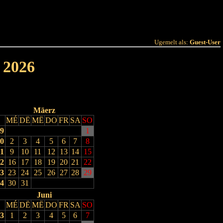
 Joer
Terminlëscht
Ugemelt als:
Guest-User
 2026
Mäerz
MÉ
DË
MË
DO
FR
SA
SO
9
1
0
2
3
4
5
6
7
8
1
9
10
11
12
13
14
15
2
16
17
18
19
20
21
22
3
23
24
25
26
27
28
29
4
30
31
Juni
MÉ
DË
MË
DO
FR
SA
SO
3
1
2
3
4
5
6
7