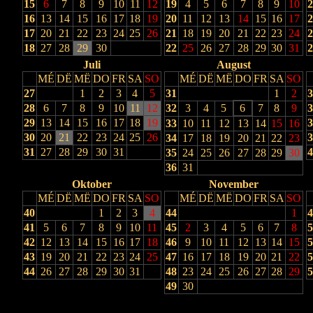
15
6
7
8
9
10
11
12
19
4
5
6
7
8
9
10
2
16
13
14
15
16
17
18
19
20
11
12
13
14
15
16
17
2
17
20
21
22
23
24
25
26
21
18
19
20
21
22
23
24
2
18
27
28
29
30
22
25
26
27
28
29
30
31
2
Juli
August
MÉ
DË
MË
DO
FR
SA
SO
MÉ
DË
MË
DO
FR
SA
SO
27
1
2
3
4
5
31
1
2
3
28
6
7
8
9
10
11
12
32
3
4
5
6
7
8
9
3
29
13
14
15
16
17
18
19
3
33
10
11
12
13
14
15
16
30
20
21
22
23
24
25
26
3
34
17
18
19
20
21
22
23
31
27
28
29
30
31
4
35
24
25
26
27
28
29
30
36
31
Oktober
November
MÉ
DË
MË
DO
FR
SA
SO
MÉ
DË
MË
DO
FR
SA
SO
40
1
2
3
4
44
1
4
41
5
6
7
8
9
10
11
45
2
3
4
5
6
7
8
5
42
12
13
14
15
16
17
18
46
9
10
11
12
13
14
15
5
43
19
20
21
22
23
24
25
47
16
17
18
19
20
21
22
5
44
26
27
28
29
30
31
48
23
24
25
26
27
28
29
5
49
30