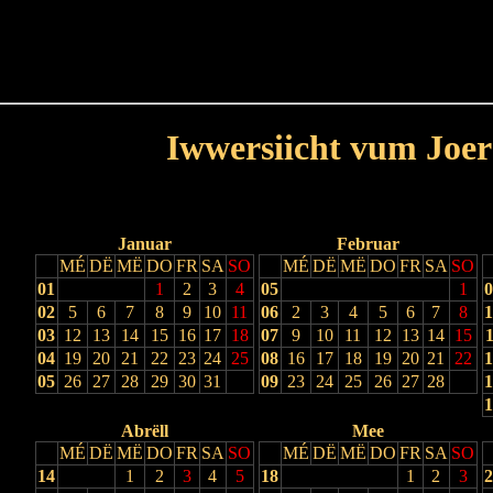
Haut
Dëss Woch
Dëse Mount
Dëst
Umellen
Iwwersiicht vum Joer
Lescht Joer
Nächst Joer
Januar
Februar
MÉ
DË
MË
DO
FR
SA
SO
MÉ
DË
MË
DO
FR
SA
SO
01
1
2
3
4
05
1
0
02
5
6
7
8
9
10
11
06
2
3
4
5
6
7
8
1
03
12
13
14
15
16
17
18
07
9
10
11
12
13
14
15
1
04
19
20
21
22
23
24
25
08
16
17
18
19
20
21
22
1
05
26
27
28
29
30
31
09
23
24
25
26
27
28
1
1
Abrëll
Mee
MÉ
DË
MË
DO
FR
SA
SO
MÉ
DË
MË
DO
FR
SA
SO
14
1
2
3
4
5
18
1
2
3
2