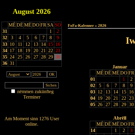
August
2026
Haut
MÉ
DË
MË
DO
FR
SA
SO
FoFa-Kalenner » 2026
31
1
2
32
3
4
5
6
7
8
9
Iw
33
10
11
12
13
14
15
16
34
17
18
19
20
21
22
23
35
24
25
26
27
28
29
30
36
31
Januar
MÉ
DË
MË
DO
FR
01
1
2
02
5
6
7
8
9
nëmmen zukünfteg
03
12
13
14
15
16
Terminer
04
19
20
21
22
23
Am Détail sichen
05
26
27
28
29
30
Nei agedroen
Abrëll
Am Moment sinn 1276 User
online.
MÉ
DË
MË
DO
FR
14
1
2
3
Wien ass online?