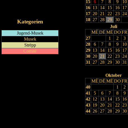
15
6
7
8
9
10
RSS-Feed
16
13
14
15
16
17
iCalendar-Feed
17
20
21
22
23
24
18
27
28
29
30
Kategorien
Juli
MÉ
DË
MË
DO
FR
Jugend-Musek
27
1
2
3
Musek
28
6
7
8
9
10
Strëpp
29
13
14
15
16
17
Comité
30
20
21
22
23
24
31
27
28
29
30
31
Oktober
MÉ
DË
MË
DO
FR
40
1
2
41
5
6
7
8
9
42
12
13
14
15
16
43
19
20
21
22
23
44
26
27
28
29
30