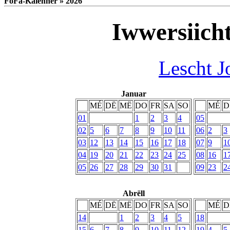
FoFa-Kalenner » 2026
Iwwersiich
Lescht J
Januar
MÉ
DË
MË
DO
FR
SA
SO
MÉ
D
01
1
2
3
4
05
02
5
6
7
8
9
10
11
06
2
3
03
12
13
14
15
16
17
18
07
9
1
04
19
20
21
22
23
24
25
08
16
1
05
26
27
28
29
30
31
09
23
2
Abrëll
MÉ
DË
MË
DO
FR
SA
SO
MÉ
D
14
1
2
3
4
5
18
15
6
7
8
9
10
11
12
19
4
5