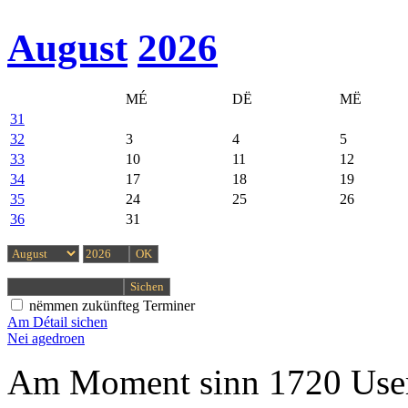
August
2026
MÉ
DË
MË
31
32
3
4
5
33
10
11
12
34
17
18
19
35
24
25
26
36
31
nëmmen zukünfteg Terminer
Am Détail sichen
Nei agedroen
Am Moment sinn 1720 User