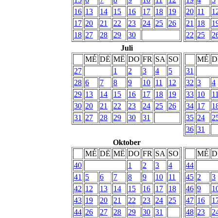
16
13
14
15
16
17
18
19
20
11
1
17
20
21
22
23
24
25
26
21
18
1
18
27
28
29
30
22
25
2
Juli
MÉ
DË
MË
DO
FR
SA
SO
MÉ
D
27
1
2
3
4
5
31
28
6
7
8
9
10
11
12
32
3
4
29
13
14
15
16
17
18
19
33
10
1
30
20
21
22
23
24
25
26
34
17
1
31
27
28
29
30
31
35
24
2
36
31
Oktober
MÉ
DË
MË
DO
FR
SA
SO
MÉ
D
40
1
2
3
4
44
41
5
6
7
8
9
10
11
45
2
3
42
12
13
14
15
16
17
18
46
9
1
43
19
20
21
22
23
24
25
47
16
1
44
26
27
28
29
30
31
48
23
2