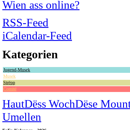
Wien ass online?
RSS-Feed
iCalendar-Feed
Kategorien
Jugend-Musek
Musek
Strëpp
Comité
Haut
Dëss Woch
Dëse Moun
Umellen