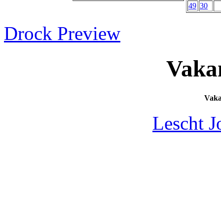
49
30
Drock Preview
Vaka
Vak
Lescht J