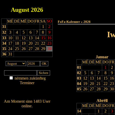
August
2026
Haut
MÉ
DË
MË
DO
FR
SA
SO
FoFa-Kalenner » 2026
31
1
2
Iw
32
3
4
5
6
7
8
9
33
10
11
12
13
14
15
16
34
17
18
19
20
21
22
23
35
24
25
26
27
28
29
30
36
31
Januar
MÉ
DË
MË
DO
FR
01
1
2
02
5
6
7
8
9
nëmmen zukünfteg
03
12
13
14
15
16
Terminer
04
19
20
21
22
23
Am Détail sichen
05
26
27
28
29
30
Nei agedroen
Abrëll
Am Moment sinn 1483 User
MÉ
DË
MË
DO
FR
online.
14
1
2
3
Wien ass online?