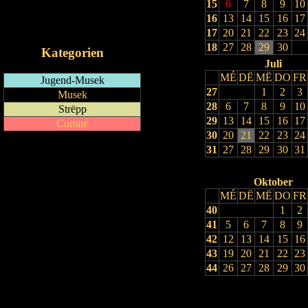
15
6
7
8
9
10
RSS-Feed
16
13
14
15
16
17
iCalendar-Feed
17
20
21
22
23
24
18
27
28
29
30
Kategorien
Juli
MÉ
DË
MË
DO
FR
Jugend-Musek
27
1
2
3
Musek
28
6
7
8
9
10
Strëpp
29
13
14
15
16
17
Comité
30
20
21
22
23
24
31
27
28
29
30
31
Oktober
MÉ
DË
MË
DO
FR
40
1
2
41
5
6
7
8
9
42
12
13
14
15
16
43
19
20
21
22
23
44
26
27
28
29
30