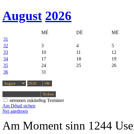
August
2026
MÉ
DË
MË
31
32
3
4
5
33
10
11
12
34
17
18
19
35
24
25
26
36
31
nëmmen zukünfteg Terminer
Am Détail sichen
Nei agedroen
Am Moment sinn 1244 User