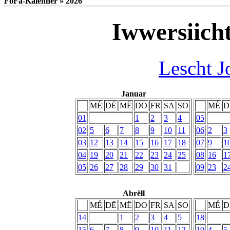
FoFa-Kalenner » 2026
Iwwersiich
Lescht J
Januar
MÉ
DË
MË
DO
FR
SA
SO
MÉ
D
01
1
2
3
4
05
02
5
6
7
8
9
10
11
06
2
3
03
12
13
14
15
16
17
18
07
9
1
04
19
20
21
22
23
24
25
08
16
1
05
26
27
28
29
30
31
09
23
2
Abrëll
MÉ
DË
MË
DO
FR
SA
SO
MÉ
D
14
1
2
3
4
5
18
15
6
7
8
9
10
11
12
19
4
5