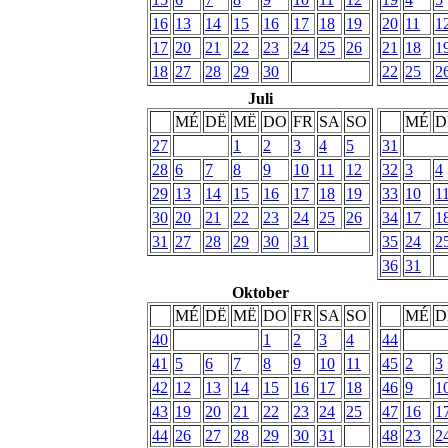
16
13
14
15
16
17
18
19
20
11
1
17
20
21
22
23
24
25
26
21
18
1
18
27
28
29
30
22
25
2
Juli
MÉ
DË
MË
DO
FR
SA
SO
MÉ
D
27
1
2
3
4
5
31
28
6
7
8
9
10
11
12
32
3
4
29
13
14
15
16
17
18
19
33
10
1
30
20
21
22
23
24
25
26
34
17
1
31
27
28
29
30
31
35
24
2
36
31
Oktober
MÉ
DË
MË
DO
FR
SA
SO
MÉ
D
40
1
2
3
4
44
41
5
6
7
8
9
10
11
45
2
3
42
12
13
14
15
16
17
18
46
9
1
43
19
20
21
22
23
24
25
47
16
1
44
26
27
28
29
30
31
48
23
2