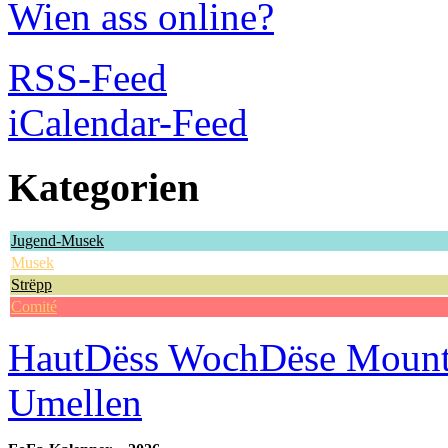
Wien ass online?
RSS-Feed
iCalendar-Feed
Kategorien
Jugend-Musek
Musek
Strëpp
Comité
Haut
Dëss Woch
Dëse Moun
Umellen