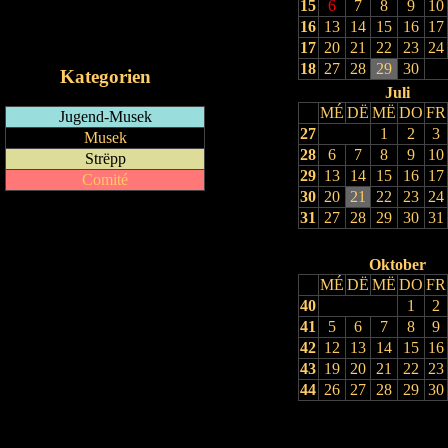
15
6
7
8
9
10
RSS-Feed
16
13
14
15
16
17
iCalendar-Feed
17
20
21
22
23
24
18
27
28
29
30
Kategorien
Juli
MÉ
DË
MË
DO
FR
Jugend-Musek
27
1
2
3
Musek
28
6
7
8
9
10
Strëpp
29
13
14
15
16
17
Comité
30
20
21
22
23
24
31
27
28
29
30
31
Oktober
MÉ
DË
MË
DO
FR
40
1
2
41
5
6
7
8
9
42
12
13
14
15
16
43
19
20
21
22
23
44
26
27
28
29
30