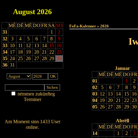
August
2026
Haut
MÉ
DË
MË
DO
FR
SA
SO
FoFa-Kalenner » 2026
31
1
2
Iw
32
3
4
5
6
7
8
9
33
10
11
12
13
14
15
16
34
17
18
19
20
21
22
23
35
24
25
26
27
28
29
30
36
31
Januar
MÉ
DË
MË
DO
FR
01
1
2
02
5
6
7
8
9
nëmmen zukünfteg
03
12
13
14
15
16
Terminer
04
19
20
21
22
23
Am Détail sichen
05
26
27
28
29
30
Nei agedroen
Abrëll
Am Moment sinn 1433 User
MÉ
DË
MË
DO
FR
online.
14
1
2
3
Wien ass online?