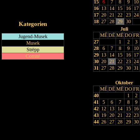
15
6
7
8
9
10
RSS-Feed
16
13
14
15
16
17
iCalendar-Feed
17
20
21
22
23
24
18
27
28
29
30
Kategorien
Juli
MÉ
DË
MË
DO
FR
Jugend-Musek
27
1
2
3
Musek
28
6
7
8
9
10
Strëpp
29
13
14
15
16
17
Comité
30
20
21
22
23
24
31
27
28
29
30
31
Oktober
MÉ
DË
MË
DO
FR
40
1
2
41
5
6
7
8
9
42
12
13
14
15
16
43
19
20
21
22
23
44
26
27
28
29
30