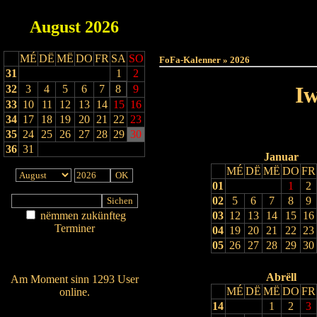
August
2026
Haut
MÉ
DË
MË
DO
FR
SA
SO
FoFa-Kalenner » 2026
31
1
2
Iw
32
3
4
5
6
7
8
9
33
10
11
12
13
14
15
16
34
17
18
19
20
21
22
23
35
24
25
26
27
28
29
30
36
31
Januar
MÉ
DË
MË
DO
FR
01
1
2
02
5
6
7
8
9
nëmmen zukünfteg
03
12
13
14
15
16
Terminer
04
19
20
21
22
23
Am Détail sichen
05
26
27
28
29
30
Nei agedroen
Abrëll
Am Moment sinn 1293 User
MÉ
DË
MË
DO
FR
online.
14
1
2
3
Wien ass online?