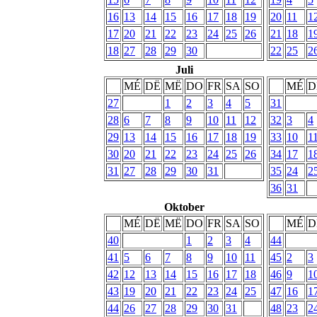
16
13
14
15
16
17
18
19
20
11
1
17
20
21
22
23
24
25
26
21
18
1
18
27
28
29
30
22
25
2
Juli
MÉ
DË
MË
DO
FR
SA
SO
MÉ
D
27
1
2
3
4
5
31
28
6
7
8
9
10
11
12
32
3
4
29
13
14
15
16
17
18
19
33
10
1
30
20
21
22
23
24
25
26
34
17
1
31
27
28
29
30
31
35
24
2
36
31
Oktober
MÉ
DË
MË
DO
FR
SA
SO
MÉ
D
40
1
2
3
4
44
41
5
6
7
8
9
10
11
45
2
3
42
12
13
14
15
16
17
18
46
9
1
43
19
20
21
22
23
24
25
47
16
1
44
26
27
28
29
30
31
48
23
2