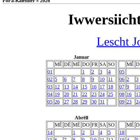
FoFa-Kalenner » 2026
Iwwersiich
Lescht J
Januar
MÉ
DË
MË
DO
FR
SA
SO
MÉ
D
01
1
2
3
4
05
02
5
6
7
8
9
10
11
06
2
3
03
12
13
14
15
16
17
18
07
9
1
04
19
20
21
22
23
24
25
08
16
1
05
26
27
28
29
30
31
09
23
2
Abrëll
MÉ
DË
MË
DO
FR
SA
SO
MÉ
D
14
1
2
3
4
5
18
15
6
7
8
9
10
11
12
19
4
5