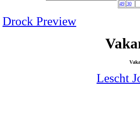
49
30
Drock Preview
Vaka
Vak
Lescht J