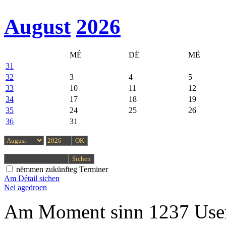
August
2026
MÉ
DË
MË
31
32
3
4
5
33
10
11
12
34
17
18
19
35
24
25
26
36
31
nëmmen zukünfteg Terminer
Am Détail sichen
Nei agedroen
Am Moment sinn 1237 User