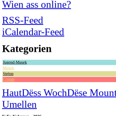
Wien ass online?
RSS-Feed
iCalendar-Feed
Kategorien
Jugend-Musek
Musek
Strëpp
Comité
Haut
Dëss Woch
Dëse Moun
Umellen