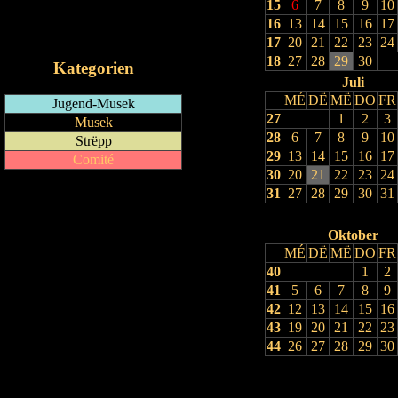
15
6
7
8
9
10
RSS-Feed
16
13
14
15
16
17
iCalendar-Feed
17
20
21
22
23
24
18
27
28
29
30
Kategorien
Juli
MÉ
DË
MË
DO
FR
Jugend-Musek
27
1
2
3
Musek
28
6
7
8
9
10
Strëpp
29
13
14
15
16
17
Comité
30
20
21
22
23
24
31
27
28
29
30
31
Oktober
MÉ
DË
MË
DO
FR
40
1
2
41
5
6
7
8
9
42
12
13
14
15
16
43
19
20
21
22
23
44
26
27
28
29
30