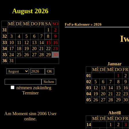
August
2026
Haut
MÉ
DË
MË
DO
FR
SA
SO
FoFa-Kalenner » 2026
31
1
2
Iw
32
3
4
5
6
7
8
9
33
10
11
12
13
14
15
16
34
17
18
19
20
21
22
23
35
24
25
26
27
28
29
30
36
31
Januar
MÉ
DË
MË
DO
FR
01
1
2
02
5
6
7
8
9
nëmmen zukünfteg
03
12
13
14
15
16
Terminer
04
19
20
21
22
23
Am Détail sichen
05
26
27
28
29
30
Nei agedroen
Abrëll
Am Moment sinn 2006 User
MÉ
DË
MË
DO
FR
online.
14
1
2
3
Wien ass online?