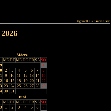
 Joer
Terminlëscht
Ugemelt als:
Guest-User
 2026
Mäerz
MÉ
DË
MË
DO
FR
SA
SO
9
1
0
2
3
4
5
6
7
8
1
9
10
11
12
13
14
15
2
16
17
18
19
20
21
22
3
23
24
25
26
27
28
29
4
30
31
Juni
MÉ
DË
MË
DO
FR
SA
SO
3
1
2
3
4
5
6
7