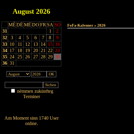
August
2026
MÉ
DË
MË
DO
FR
SA
SO
FoFa-Kalenner » 2026
31
1
2
32
3
4
5
6
7
8
9
33
10
11
12
13
14
15
16
34
17
18
19
20
21
22
23
35
24
25
26
27
28
29
30
36
31
nëmmen zukünfteg
Terminer
Am Détail sichen
Nei agedroen
Am Moment sinn 1740 User
online.
Wien ass online?