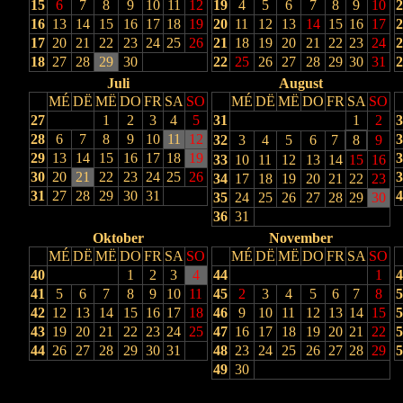
15
6
7
8
9
10
11
12
19
4
5
6
7
8
9
10
2
16
13
14
15
16
17
18
19
20
11
12
13
14
15
16
17
2
17
20
21
22
23
24
25
26
21
18
19
20
21
22
23
24
2
18
27
28
29
30
22
25
26
27
28
29
30
31
2
Juli
August
MÉ
DË
MË
DO
FR
SA
SO
MÉ
DË
MË
DO
FR
SA
SO
27
1
2
3
4
5
31
1
2
3
28
6
7
8
9
10
11
12
3
32
3
4
5
6
7
8
9
29
13
14
15
16
17
18
19
3
33
10
11
12
13
14
15
16
30
20
21
22
23
24
25
26
3
34
17
18
19
20
21
22
23
31
27
28
29
30
31
4
35
24
25
26
27
28
29
30
36
31
Oktober
November
MÉ
DË
MË
DO
FR
SA
SO
MÉ
DË
MË
DO
FR
SA
SO
40
1
2
3
4
44
1
4
41
5
6
7
8
9
10
11
45
2
3
4
5
6
7
8
5
42
12
13
14
15
16
17
18
46
9
10
11
12
13
14
15
5
43
19
20
21
22
23
24
25
47
16
17
18
19
20
21
22
5
44
26
27
28
29
30
31
48
23
24
25
26
27
28
29
5
49
30