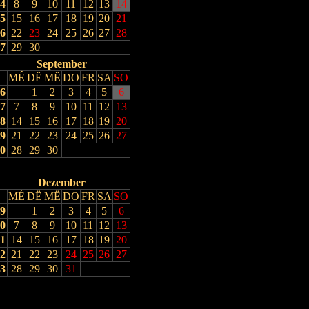
4
8
9
10
11
12
13
14
5
15
16
17
18
19
20
21
6
22
23
24
25
26
27
28
7
29
30
September
MÉ
DË
MË
DO
FR
SA
SO
6
1
2
3
4
5
6
7
7
8
9
10
11
12
13
8
14
15
16
17
18
19
20
9
21
22
23
24
25
26
27
0
28
29
30
Dezember
MÉ
DË
MË
DO
FR
SA
SO
9
1
2
3
4
5
6
0
7
8
9
10
11
12
13
1
14
15
16
17
18
19
20
2
21
22
23
24
25
26
27
3
28
29
30
31