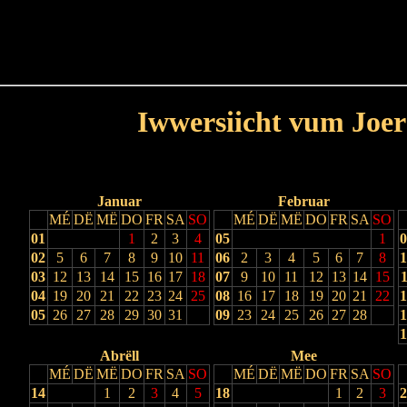
Haut
Dëss Woch
Dëse Mount
Dëst
Umellen
Iwwersiicht vum Joer
Lescht Joer
Nächst Joer
Januar
Februar
MÉ
DË
MË
DO
FR
SA
SO
MÉ
DË
MË
DO
FR
SA
SO
01
1
2
3
4
05
1
0
02
5
6
7
8
9
10
11
06
2
3
4
5
6
7
8
1
03
12
13
14
15
16
17
18
07
9
10
11
12
13
14
15
1
04
19
20
21
22
23
24
25
08
16
17
18
19
20
21
22
1
05
26
27
28
29
30
31
09
23
24
25
26
27
28
1
1
Abrëll
Mee
MÉ
DË
MË
DO
FR
SA
SO
MÉ
DË
MË
DO
FR
SA
SO
14
1
2
3
4
5
18
1
2
3
2