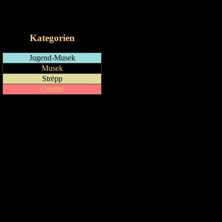
RSS-Feed
iCalendar-Feed
Kategorien
Jugend-Musek
Musek
Strëpp
Comité