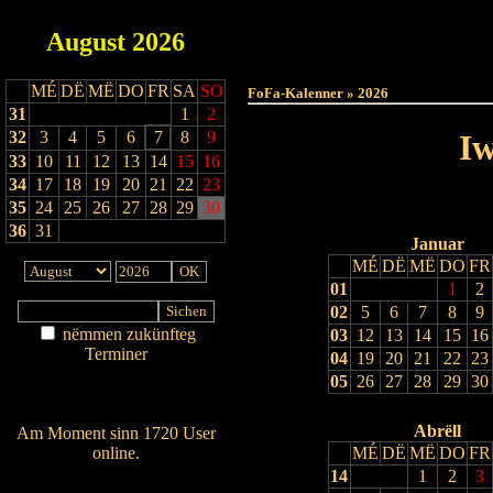
August
2026
Haut
MÉ
DË
MË
DO
FR
SA
SO
FoFa-Kalenner » 2026
31
1
2
32
3
4
5
6
7
8
9
Iw
33
10
11
12
13
14
15
16
34
17
18
19
20
21
22
23
35
24
25
26
27
28
29
30
36
31
Januar
MÉ
DË
MË
DO
FR
01
1
2
02
5
6
7
8
9
nëmmen zukünfteg
03
12
13
14
15
16
Terminer
04
19
20
21
22
23
Am Détail sichen
05
26
27
28
29
30
Nei agedroen
Abrëll
Am Moment sinn 1720 User
online.
MÉ
DË
MË
DO
FR
14
1
2
3
Wien ass online?