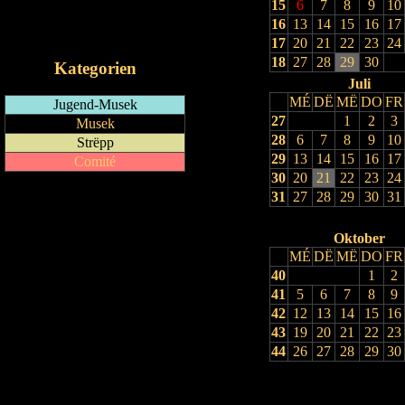
15
6
7
8
9
10
RSS-Feed
16
13
14
15
16
17
iCalendar-Feed
17
20
21
22
23
24
18
27
28
29
30
Kategorien
Juli
MÉ
DË
MË
DO
FR
Jugend-Musek
27
1
2
3
Musek
28
6
7
8
9
10
Strëpp
29
13
14
15
16
17
Comité
30
20
21
22
23
24
31
27
28
29
30
31
Oktober
MÉ
DË
MË
DO
FR
40
1
2
41
5
6
7
8
9
42
12
13
14
15
16
43
19
20
21
22
23
44
26
27
28
29
30